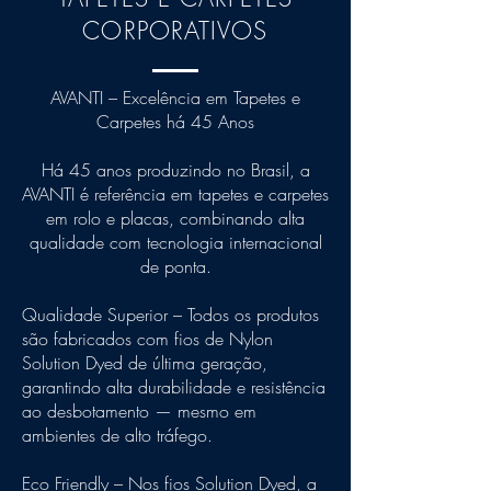
CORPORATIVOS
AVANTI – Excelência em Tapetes e
Carpetes há 45 Anos
Há 45 anos produzindo no Brasil, a
AVANTI é referência em tapetes e carpetes
em rolo e placas, combinando alta
qualidade com tecnologia internacional
de ponta.
Qualidade Superior – Todos os produtos
são fabricados com fios de Nylon
Solution Dyed de última geração,
garantindo alta durabilidade e resistência
ao desbotamento — mesmo em
ambientes de alto tráfego.
Eco Friendly – Nos fios Solution Dyed, a