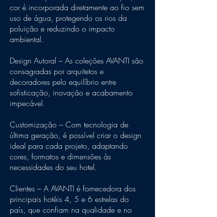
cor é incorporada diretamente ao fio sem
uso de água, protegendo os rios da
poluição e reduzindo o impacto
ambiental.
Design Autoral – As coleções AVANTI são
consagradas por arquitetos e
decoradores pelo equilíbrio entre
sofisticação, inovação e acabamento
impecável.
Customização – Com tecnologia de
última geração, é possível criar o design
ideal para cada projeto, adaptando
cores, formatos e dimensões às
necessidades do seu hotel.
Clientes – A AVANTI é fornecedora dos
principais hotéis 4, 5 e 6 estrelas do
país, que confiam na qualidade e no